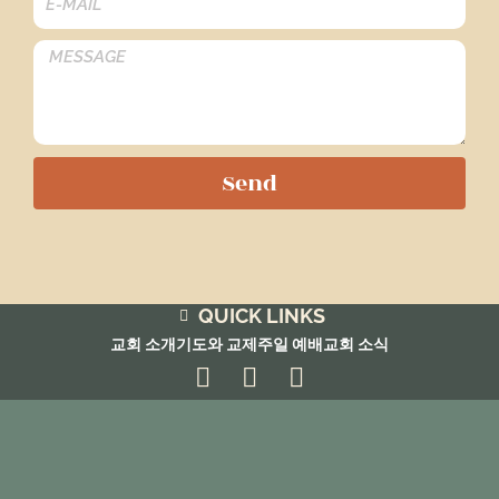
Send
QUICK LINKS
교회 소개
기도와 교제
주일 예배
교회 소식
F
Y
E
a
o
n
c
u
v
e
t
e
b
u
l