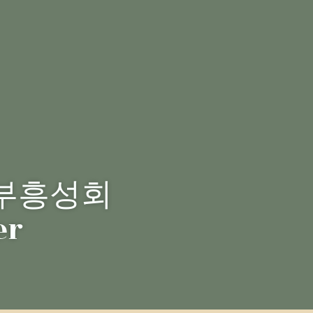
 부흥성회
er