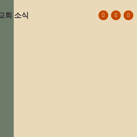
F
Y
E
교회 소식
a
o
n
c
u
v
e
t
e
b
u
l
o
b
o
o
e
p
k
e