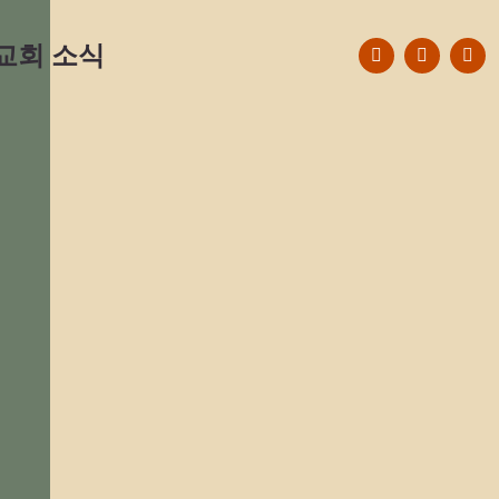
F
Y
E
교회 소식
a
o
n
c
u
v
e
t
e
b
u
l
o
b
o
o
e
p
k
e